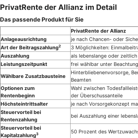
PrivatRente der Allianz im Detail
Das passende Produkt für Sie
PrivatRente der Allianz
Anlageausrichtung
je nach Chancen- oder Siche
2
Art der Beitragszahlung
3 Möglichkeiten: Einmalbeit
Auszahlung
als lebenslange oder zeitlic
Leistungszeitpunkt
frei wählbar unter Beachtung 
Hinter­bliebenen­vorsorge, B
Wählbare Zusatzbausteine
Beamten
Optionen zum
Wahl zwischen Todesfallleis
Rentenbeginn
der Überschussanteile
Höchsteintrittsalter
je nach Vorsorge­konzept ma
Steuervorteil bei
bei Auszahlung einer lebens­l
Rentenzahlung
Steuervorteil bei
50 Prozent des Wert­zuwachs
3
Kapitalzahlung