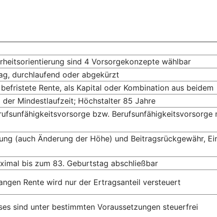
rheitsorientierung sind 4 Vorsorge­konzepte wählbar
rag, durchlaufend oder abgekürzt
h befristete Rente, als Kapital oder Kombination aus beidem
der Mindest­laufzeit; Höchst­alter 85 Jahre
erufsunfähigkeitsvorsorge bzw. Berufs­unfähigkeits­vorsorge
tung (auch Änderung der Höhe) und Beitragsrückgewähr, Ei
ximal bis zum 83. Geburts­tag abschließbar
angen Rente wird nur der Ertrags­anteil versteuert
es sind unter bestimmten Voraus­setzungen steuerfrei