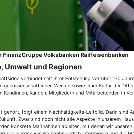
hen FinanzGruppe Volksbanken Raiffeisenbanken
n, Umwelt und Regionen
tsidee verbindet seit ihrer Entstehung vor über 170 Jahren
 genossenschaftlichen Werten sowie einer Kultur der Offen
 Kundinnen, Kunden, Mitgliedern und Mitarbeitenden in Ver
ut gehört, folgt einem Nachhaltigkeits-Leitbild. Darin sin
e Zukunft. Zwar sind noch nicht alle Aspekte in unserem Haus
den konkrete Maßnahmen ableiten, mit denen wir unseren Be
rüber werden wir Sie kontinuierlich informieren und die Ma