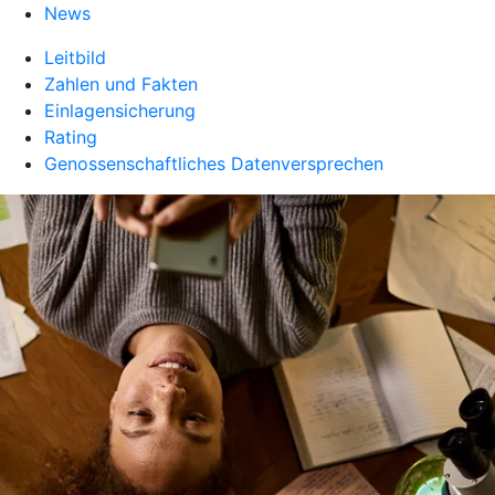
News
Leitbild
Zahlen und Fakten
Einlagensicherung
Rating
Genossenschaftliches Datenversprechen