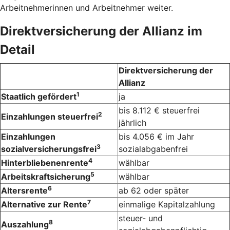
Arbeitnehmerinnen und Arbeitnehmer weiter.
Direktversicherung der Allianz im
Detail
Direktversicherung der
Allianz
1
Staatlich gefördert
ja
bis 8.112 € steuerfrei
2
Einzahlungen steuerfrei
jährlich
Einzahlungen
bis 4.056 € im Jahr
3
sozialversicherungsfrei
sozialabgabenfrei
4
Hinterbliebenenrente
wählbar
5
Arbeitskraftsicherung
wählbar
6
Altersrente
ab 62 oder später
7
Alternative zur Rente
einmalige Kapitalzahlung
steuer- und
8
Auszahlung