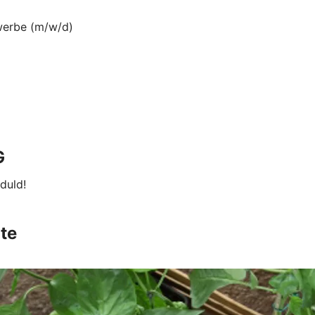
werbe (m/w/d)
G
duld!
te