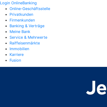
Login OnlineBanking
Online-Geschäftsstelle
Privatkunden
Firmenkunden
Banking & Verträge
Meine Bank
Service & Mehrwerte
Raiffeisenmärkte
Immobilien
Karriere
Fusion